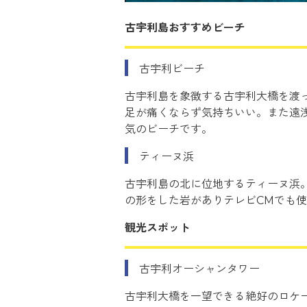
古宇利島おすすめビーチ
古宇利ビーチ
古宇利島を象徴する古宇利大橋を渡
足が痛くならず気持ちいい。また遠
気のビーチです。
ティーヌ浜
古宇利島の北に位地するティーヌ浜
の形をした岩がありテレビCMでも
観光スポット
古宇利オーシャンタワー
古宇利大橋を一望できる絶好のロケ