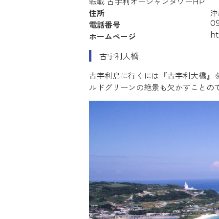
転載 古宇利オーシャンタワーHP
住所
沖
09
電話番号
ht
ホームページ
古宇利大橋
古宇利島に行くには『古宇利大橋』を
ルドグリーンの絶景も欠かすことの