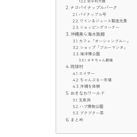
古宇利大橋
ナゴパイナップルパーク
パイナップル号
ワイン＆ジュース製造光景
ショッピングコーナー
沖縄美ら海水族館
カフェ「オーシャンブルー」
ショップ「ブルーマンタ」
海洋博公園
オキちゃん劇場
琉球村
エイサー
ちゃんぷるー市場
沖縄を体験
おきなわワールド
玉泉洞
ハブ博物公園
ブクブクー茶
まとめ