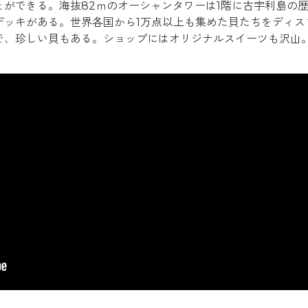
ができる。海抜82ｍのオーシャンタワーは1階に古宇利島の歴
デッキがある。世界各国から1万点以上も集めた貝たちをディス
で、珍しい貝もある。ショップにはオリジナルスイーツも沢山