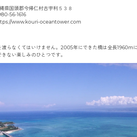
縄県国頭郡今帰仁村古宇利５３８
80-56-1616
tps://www.kouri-oceantower.com
渡らなくてはいけません。2005年にできた橋は全長1960
できない楽しみのひとつです。