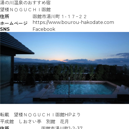
湯の川温泉のおすすめ宿
望楼ＮＯＧＵＣＨＩ函館
住所
函館市湯川町１-１７−２２
https://www.bourou-hakodate.com
ホームページ
SNS
Facebook
転載 望楼ＮＯＧＵＣＨＩ函館HPより
平成館 しおさい亭 別館 花月
住所
函館市湯川町1-2-37