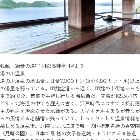
転載 絶景の湯宿 洞爺湖畔亭HPより
湯の川温泉
湯の川温泉の湧出量は日量7,000トン(毎分4,861リットル)以上
の湯量を誇っている。函館空港から近く、函館の市街地からも
車で約10分、市電で手軽に行ける温泉街だ。開湯が1653(承応
2)年と北海道の中でも歴史は古く、江戸時代にはすでに松前藩
主の難病を治癒させた記録がある。大型ホテルもあるが昔なが
らの風情ある老舗宿が残っていて、しっとりとした温泉情緒を
楽しめる温泉街。近隣には北海道で唯一の国指定名勝の香雪園
（見晴公園）、日本で最 初の女子修道院・トラピスチヌ修道