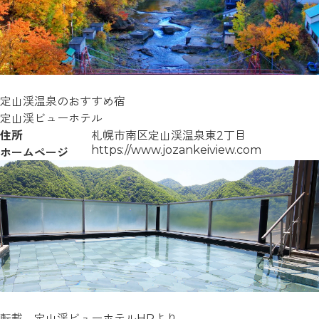
定山渓温泉のおすすめ宿
定山渓ビューホテル
住所
札幌市南区定山渓温泉東2丁目
https://www.jozankeiview.com
ホームページ
転載 定山渓ビューホテルHPより