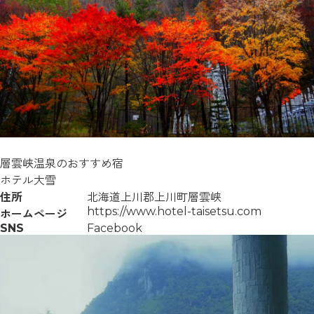
層雲峡温泉のおすすめ宿
ホテル大雪
住所
北海道上川郡上川町層雲峡
https://www.hotel-taisetsu.com
ホームページ
SNS
Facebook