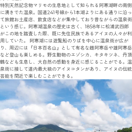
特別天然記念物マリモの生息地として知られる阿寒湖畔の南側
に湧きでた温泉。国道241号線から1本湖よりにある通りに沿っ
て旅館お土産店、飲食店などが集中しており昔ながらの温泉街
という感じ。阿寒湖温泉の歴史は古く、1858年に松浦武四郎
がこの地を踏査した際、既に先住民族であるアイヌの人々が利
用していた。 阿寒湖には遊覧船のりばを中心に温泉街が広が
り、周辺には『日本百名山』として有名な雌阿寒岳や雄阿寒岳
など登山も楽しめる。野生動物のエゾシカ、キタキツネ、丹頂
鶴なども生息し、大自然の感動を身近に感じることがでる。温
泉街に接して道内最大級のアイヌコタンがあり、アイヌの伝統
芸能を間近で楽しむことができる。