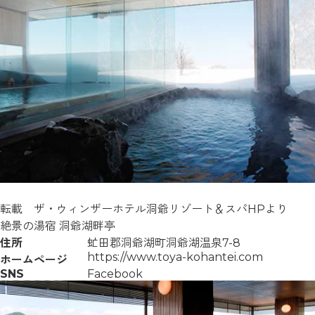
転載 ザ・ウィンザーホテル洞爺リゾート＆スパHPより
絶景の湯宿 洞爺湖畔亭
住所
虻田郡洞爺湖町洞爺湖温泉7-8
https://www.toya-kohantei.com
ホームページ
SNS
Facebook